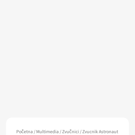
Zvucnik
Astronaut
Početna
/
Multimedia
/
Zvučnici
/ Zvucnik Astronaut