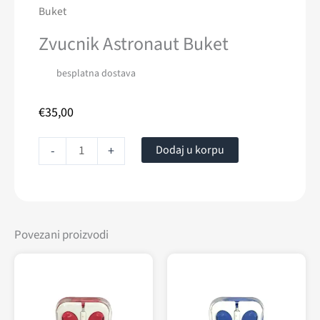
Buket
Buket
količina
Zvucnik Astronaut Buket
besplatna dostava
€
35,00
Dodaj u korpu
-
+
Povezani proizvodi