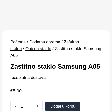
Zastitno
staklo
Početna
/
Dodatna oprema
/
Zaštitno
Samsung
staklo
/
Obično staklo
/ Zastitno staklo Samsung
A05
A05
količina
Zastitno staklo Samsung A05
besplatna dostava
€
5,00
-
+
Dodaj u korpu