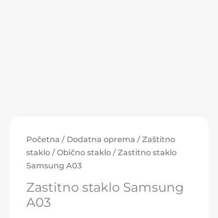
Zastitno
staklo
Početna
/
Dodatna oprema
/
Zaštitno
Samsung
staklo
/
Obično staklo
/ Zastitno staklo
A03
Samsung A03
količina
Zastitno staklo Samsung
A03