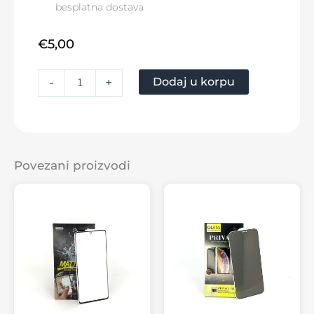
besplatna dostava
€
5,00
Dodaj u korpu
-
+
Povezani proizvodi