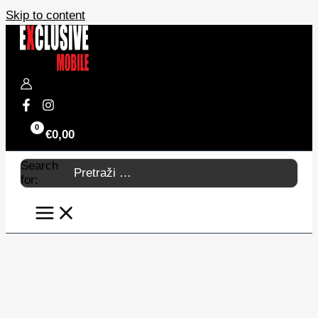
Skip to content
€
0,00
Search
for: