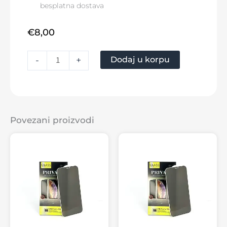
besplatna dostava
€
8,00
Dodaj u korpu
-
+
Povezani proizvodi