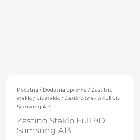
Zastino
Staklo
Početna
/
Dodatna oprema
/
Zaštitno
Full
staklo
/
9D staklo
/ Zastino Staklo Full 9D
9D
Samsung A13
Samsung
Zastino Staklo Full 9D
A13
Samsung A13
količina