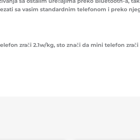
anja sa ostalim uređajima preko Bluetooth-a, tak
ovezati sa vasim standardnim telefonom i preko njeg
lefon zrači 2.1w/kg, sto znači da mini telefon zrač