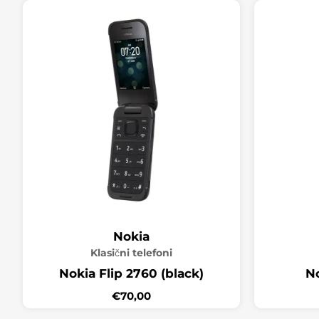
Nokia
Klasični telefoni
Nokia Flip 2760 (black)
No
€
70,00