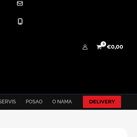
online@exclusivemobile.me
069 337 335
€
0,00
SERVIS
POSAO
O NAMA
DELIVERY