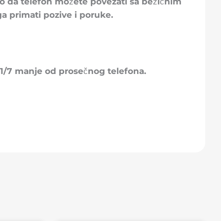
o da telefon možete povezati sa bežičnim
a primati pozive i poruke.
i 1/7 manje od prosečnog telefona.