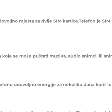
ovoljno mjesta za dvije SIM kartice.Telefon je SIM 
 koje se može puštati muzika, audio snimci, ili sni
fonu odovoljno energije za nekoliko dana korišće