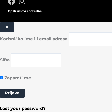
Opšti uslovi i odredbe
Korisničko ime ili email adresa
Šifra
Zapamti me
Lost your password?