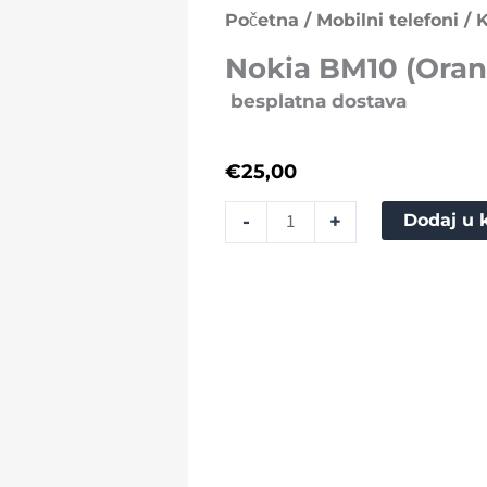
BM10
Početna
/
Mobilni telefoni
/
K
(Orange)
Nokia BM10 (Oran
količina
besplatna dostava
€
25,00
Dodaj u 
-
+