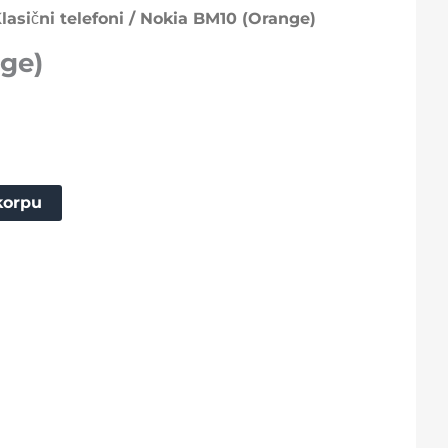
lasični telefoni
/ Nokia BM10 (Orange)
ge)
korpu