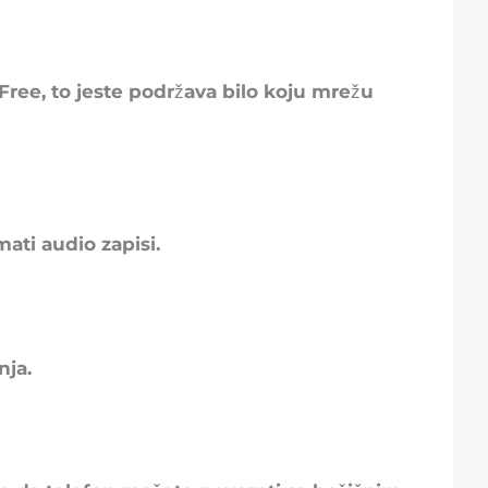
Free, to jeste podržava bilo koju mrežu
mati audio zapisi.
nja.