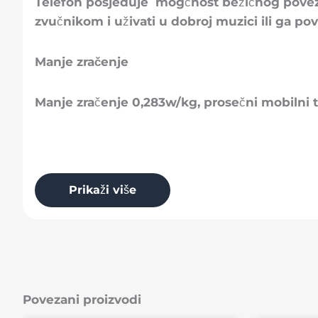
Telefon posjeduje mogćnost bežičnog poveziv
zvučnikom i uživati u dobroj muzici ili ga p
Manje zračenje
Manje zračenje 0,283w/kg, prosečni mobilni te
Prikaži više
Povezani proizvodi