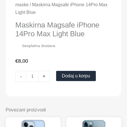
iPhone
maske
/ Maskirna Magsafe iPhone 14Pro Max
14Pro
Light Blue
Max
Maskirna Magsafe iPhone
Light
14Pro Max Light Blue
Blue
količina
besplatna dostava
€
8,00
Dodaj u korpu
-
+
Povezani proizvodi