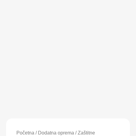
Maskirna
Magsafe
Početna
/
Dodatna oprema
/
Zaštitne