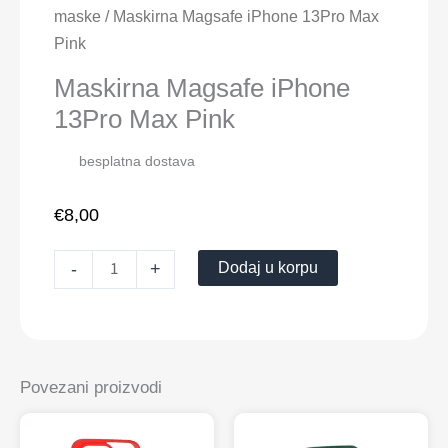
iPhone
maske
/ Maskirna Magsafe iPhone 13Pro Max
13Pro
Pink
Max
Maskirna Magsafe iPhone
Pink
13Pro Max Pink
količina
besplatna dostava
€
8,00
Dodaj u korpu
-
+
Povezani proizvodi