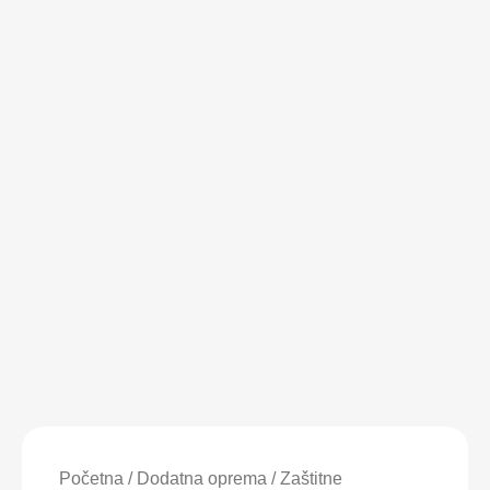
Maskirna
Magsafe
Početna
/
Dodatna oprema
/
Zaštitne