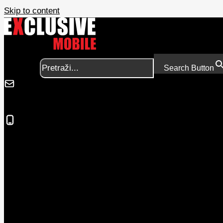
Skip to content
Search for:
Search Button
online@exclusivemobile.me
069 337 335