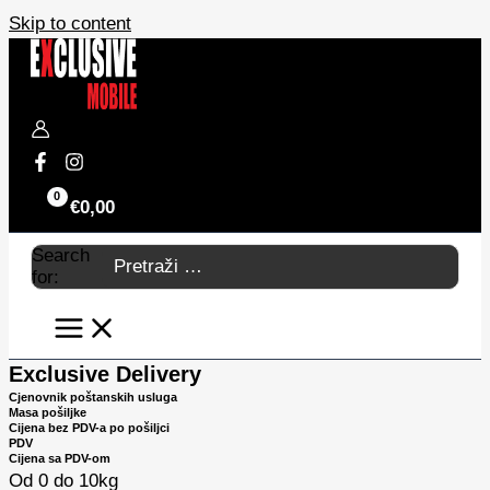
Skip to content
€
0,00
Search
for:
Exclusive Delivery
Cjenovnik poštanskih usluga
Masa pošiljke
Cijena bez PDV-a po pošiljci
PDV
Cijena sa PDV-om
Od 0 do 10kg