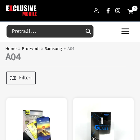
Skip
to
content
Search
for:
Home
Proizvodi
Samsung
A04
A04
Filteri